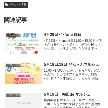
イベント情報
関連記事
4月29日ピピone 縁日
イベント情報
4月29日ピピone 縁日11:00〜15:00初主催
をされるイベントです！ ぜひ応援した
いと思い、出店させていただきます〜皆
さま、遊びに来てくださいね！ お待ち
しております〜４月２９日のご予約
5月18日.19日 だんらんマルシェ
イベント情報
10:00〜17:00のんびり、まったり。だん
らんマルシェですアクセサリー、雑貨、
ハンドメイド作品など、いろんな お店が
並びます18日,19日の両日参加させていた
だきます。 ぜひ遊びにお越しくださ
い〜！お待ちしております〜5月18日のご
予約...
5月10日 梅田de マルシェ
イベント情報
梅田de癒しマルシェは、16ブースのアッ
トホームな空間です静かな場所で霊視鑑
定しています皆様のご来場お待ちしてお