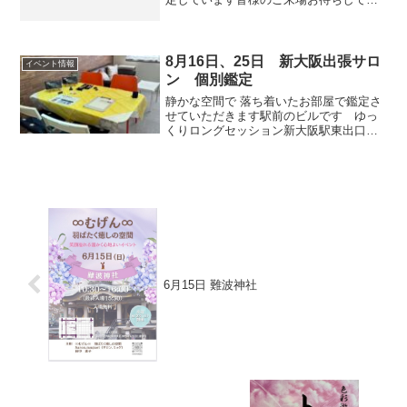
ります大阪市北区豊崎３－１５－５TKビ
ル１Ｆご予約はこちら
8月16日、25日 新大阪出張サロ
イベント情報
ン 個別鑑定
静かな空間で 落ち着いたお部屋で鑑定さ
せていただきます駅前のビルです ゆっ
くりロングセッション新大阪駅東出口か
らすぐ目の前にあるサロンです静かな空
間で、ゆっくりセッションさせていただ
きますあなた本来の笑顔を思い出しまし
ょう♡※ご予約後、会場...
6月15日 難波神社