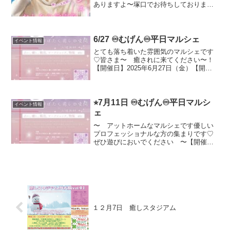
ありますよ〜塚口でお待ちしておりま
す！ご予約はこちらから
6/27 ♾️むげん♾️平日マルシェ
イベント情報
とても落ち着いた雰囲気のマルシェです
♡皆さま〜 癒されに来てください〜！
【開催日】2025年6月27日（金）【開催
時間】11:00〜16:00（最終入場15:30)【開
催場所】大阪市都島区片町1丁目6-15杉田
ビル 1階、2階ご予約はこちら...
⭐︎7月11日 ♾️むげん♾️平日マルシ
イベント情報
ェ
〜 アットホームなマルシェです優しい
プロフェッショナルな方の集まりです♡
ぜひ遊びにおいでください 〜【開催
日】2025年7月11日（金）【開催時間】
11:00〜16:00（最終入場15:30)【開催場
所】大阪市都島区片町1丁目6-15杉田ビ...
１２月7日 癒しスタジアム