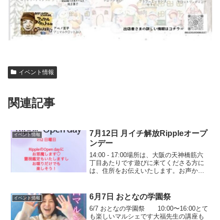
イベント情報
関連記事
7月12日 月イチ解放Rippleオープ
イベント情報
ンデー
14:00 - 17:00場所は、大阪の天神橋筋六
丁目あたりです遊びに来てくださる方に
は、住所をお伝えいたします。お声かけ
くださいね！Ripple 女将のkazさんと ぜ
ひ出会ってください〜！とてもステキな
方なんですよ〜美味しいvegan ...
6月7日 おとなの学園祭
イベント情報
6/7 おとなの学園祭 10:00〜16:00とて
も楽しいマルシェです大福先生の講座も