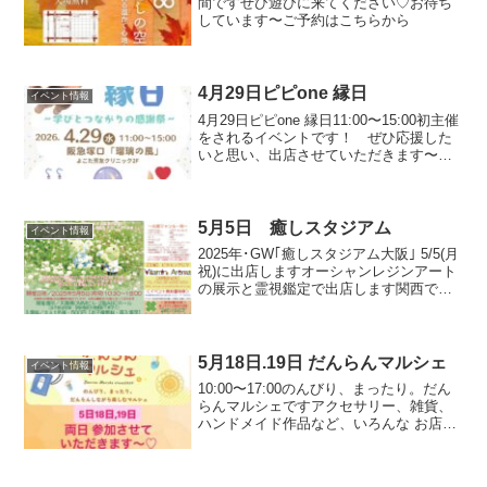
間ですぜひ遊びに来てください♡お待ち
しています〜ご予約はこちらから
4月29日ピピone 縁日
イベント情報
4月29日ピピone 縁日11:00〜15:00初主催
をされるイベントです！ ぜひ応援した
いと思い、出店させていただきます〜皆
さま、遊びに来てくださいね！ お待ち
しております〜４月２９日のご予約
5月5日 癒しスタジアム
イベント情報
2025年･GW｢癒しスタジアム大阪｣ 5/5(月
祝)に出店しますオーシャンレジンアート
の展示と霊視鑑定で出店します関西でも
とっても大きなイベントなので、ぜひ遊
びに来てくださいねご予約はこちらから
開催⽇5/5（月）開催時間10時30分～18...
5月18日.19日 だんらんマルシェ
イベント情報
10:00〜17:00のんびり、まったり。だん
らんマルシェですアクセサリー、雑貨、
ハンドメイド作品など、いろんな お店が
並びます18日,19日の両日参加させていた
だきます。 ぜひ遊びにお越しくださ
い〜！お待ちしております〜5月18日のご